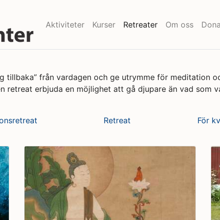
Aktiviteter
Kurser
Retreater
Om oss
Dona
 sig tillbaka” från vardagen och ge utrymme för meditation 
n retreat erbjuda en möjlighet att gå djupare än vad som va
onsretreat
Retreat
För k