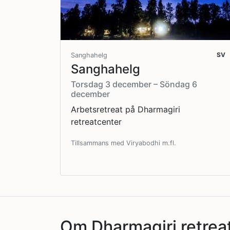
SV
Sanghahelg
Sanghahelg
Torsdag 3 december – Söndag 6
december
Arbetsretreat på Dharmagiri
retreatcenter
Tillsammans med Viryabodhi m.fl.
Om Dharmagiri retrea