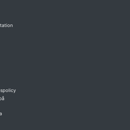
tation
tspolicy
 på
a