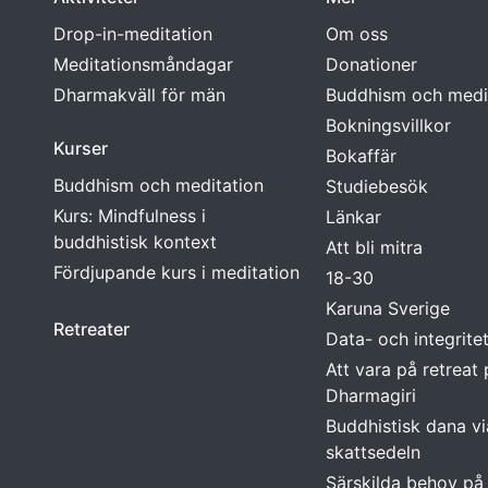
Drop-in-meditation
Om oss
Meditationsmåndagar
Donationer
Dharmakväll för män
Buddhism och medi
Bokningsvillkor
Kurser
Bokaffär
Buddhism och meditation
Studiebesök
Kurs: Mindfulness i
Länkar
buddhistisk kontext
Att bli mitra
Fördjupande kurs i meditation
18-30
Karuna Sverige
Retreater
Data- och integrite
Att vara på retreat
Dharmagiri
Buddhistisk dana vi
skattsedeln
Särskilda behov på