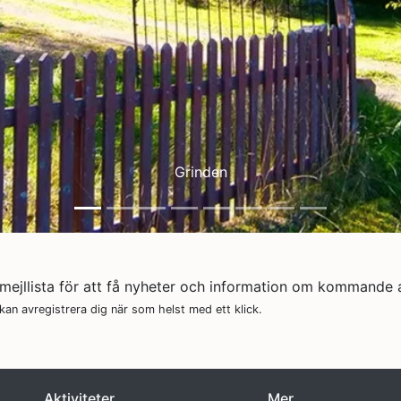
Kvarnruin, Dalälven
 mejllista för att få nyheter och information om kommande a
an avregistrera dig när som helst med ett klick.
Aktiviteter
Mer