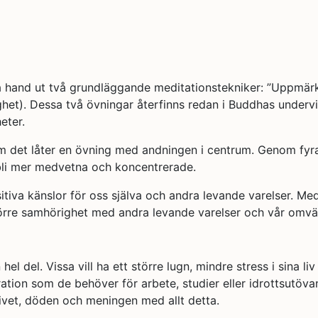
sta hand ut två grundläggande meditationstekniker: ”Uppmä
ighet). Dessa två övningar återfinns redan i Buddhas under
eter.
det låter en övning med andningen i centrum. Genom fyra s
 bli mer medvetna och koncentrerade.
iva känslor för oss själva och andra levande varelser. Med
örre samhörighet med andra levande varelser och vår omvä
hel del. Vissa vill ha ett större lugn, mindre stress i sina l
ntration som de behöver för arbete, studier eller idrottsutö
livet, döden och meningen med allt detta.