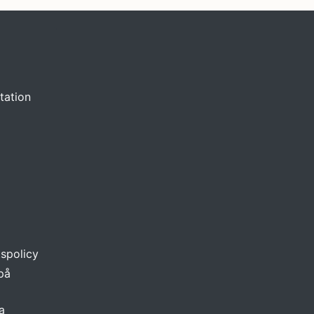
tation
tspolicy
 på
a