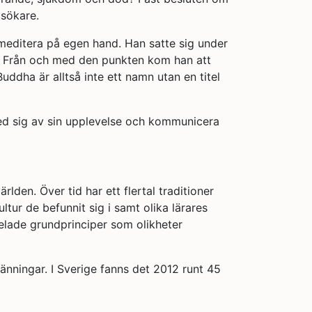
 sökare.
ch meditera på egen hand. Han satte sig under
en. Från och med den punkten kom han att
ddha är alltså inte ett namn utan en titel
med sig av sin upplevelse och kommunicera
rlden. Över tid har ett flertal traditioner
ltur de befunnit sig i samt olika lärares
elade grundprinciper som olikheter
länningar. I Sverige fanns det 2012 runt 45