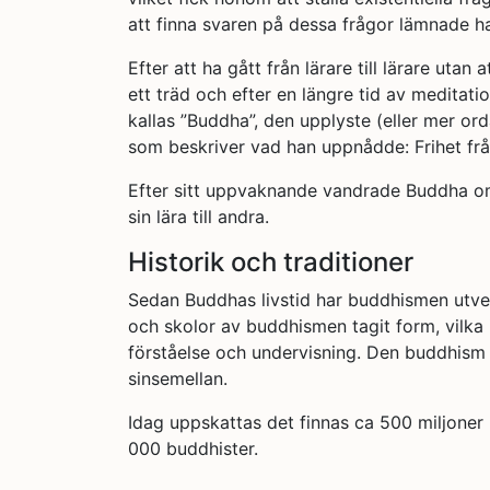
att finna svaren på dessa frågor lämnade h
Efter att ha gått från lärare till lärare uta
ett träd och efter en längre tid av meditat
kallas ”Buddha”, den upplyste (eller mer or
som beskriver vad han uppnådde: Frihet frå
Efter sitt uppvaknande vandrade Buddha omk
sin lära till andra.
Historik och traditioner
Sedan Buddhas livstid har buddhismen utvecklat
och skolor av buddhismen tagit form, vilka i 
förståelse och undervisning. Den buddhism 
sinsemellan.
Idag uppskattas det finnas ca 500 miljoner b
000 buddhister.