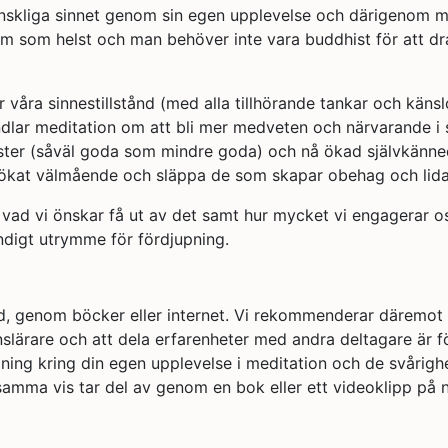
änskliga sinnet genom sin egen upplevelse och därigenom mö
vem som helst och man behöver inte vara buddhist för att 
 våra sinnestillstånd (med alla tillhörande tankar och käns
ndlar meditation om att bli mer medveten och närvarande i
ter (såväl goda som mindre goda) och nå ökad självkännedo
ll ökat välmående och släppa de som skapar obehag och lid
vad vi önskar få ut av det samt hur mycket vi engagerar oss
ndigt utrymme för fördjupning.
d, genom böcker eller internet. Vi rekommenderar däremot at
onslärare och att dela erfarenheter med andra deltagare är fö
ing kring din egen upplevelse i meditation och de svårighe
amma vis tar del av genom en bok eller ett videoklipp på n