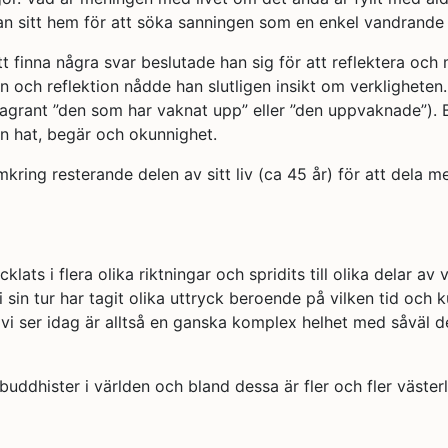
an sitt hem för att söka sanningen som en enkel vandrande
n att finna några svar beslutade han sig för att reflektera o
ion och reflektion nådde han slutligen insikt om verklighet
dagrant ”den som har vaknat upp” eller ”den uppvaknade”). Bu
n hat, begär och okunnighet.
ring resterande delen av sitt liv (ca 45 år) för att dela 
s i flera olika riktningar och spridits till olika delar av vä
sin tur har tagit olika uttryck beroende på vilken tid och ku
vi ser idag är alltså en ganska komplex helhet med såväl d
uddhister i världen och bland dessa är fler och fler väster