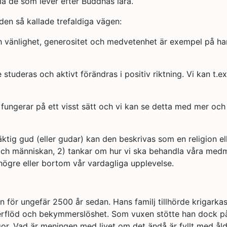
 de som lever efter Buddhas lära.
en så kallade trefaldiga vägen:
h vänlighet, generositet och medvetenhet är exempel på han
studeras och aktivt förändras i positiv riktning. Vi kan t.
fungerar på ett visst sätt och vi kan se detta med mer och me
ig gud (eller gudar) kan den beskrivas som en religion ell
ch människan, 2) tankar om hur vi ska behandla våra medmä
högre eller bortom vår vardagliga upplevelse.
n för ungefär 2500 år sedan. Hans familj tillhörde krigark
överflöd och bekymmerslöshet. Som vuxen stötte han dock på
frågor. Vad är meningen med livet om det ändå är fyllt med 