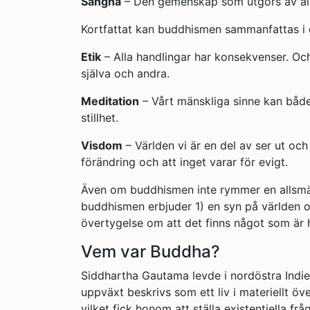
Sangha
– Den gemenskap som utgörs av alla
Kortfattat kan buddhismen sammanfattas i d
Etik
– Alla handlingar har konsekvenser. Oc
själva och andra.
Meditation
– Vårt mänskliga sinne kan både 
stillhet.
Visdom
– Världen vi är en del av ser ut och 
förändring och att inget varar för evigt.
Även om buddhismen inte rymmer en allsmäkt
buddhismen erbjuder 1) en syn på världen o
övertygelse om att det finns något som är 
Vem var Buddha?
Siddhartha Gautama levde i nordöstra Indie
uppväxt beskrivs som ett liv i materiellt 
vilket fick honom att ställa existentiella 