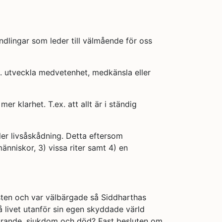
dlingar som leder till välmående för oss
ex. utveckla medvetenhet, medkänsla eller
r klarhet. T.ex. att allt är i ständig
er livsåskådning. Detta eftersom
nniskor, 3) vissa riter samt 4) en
asten och var välbärgade så Siddharthas
 livet utanför sin egen skyddade värld
åldrande, sjukdom och död? Fast besluten om