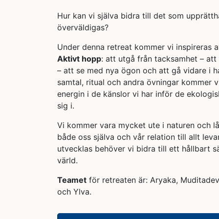
Hur kan vi själva bidra till det som upprätthå
överväldigas?
Under denna retreat kommer vi inspireras 
Aktivt hopp
: att utgå från tacksamhet – at
– att se med nya ögon och att gå vidare i 
samtal, ritual och andra övningar kommer vi 
energin i de känslor vi har inför de ekologis
sig i.
Vi kommer vara mycket ute i naturen och låt
både oss själva och vår relation till allt lev
utvecklas behöver vi bidra till ett hållbart s
värld.
Teamet
för retreaten är: Aryaka, Muditade
och Ylva.