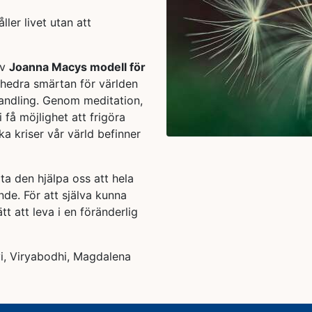
ller livet utan att
av
Joanna Macys modell för
t hedra smärtan för världen
handling. Genom meditation,
få möjlighet att frigöra
ka kriser vår värld befinner
a den hjälpa oss att hela
ande. För att själva kunna
ätt att leva i en föränderlig
vi, Viryabodhi, Magdalena