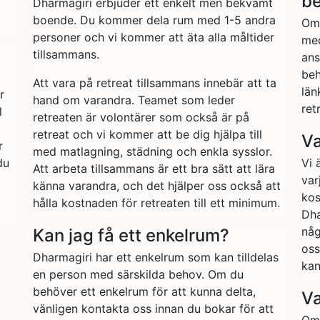
b
Dharmagiri erbjuder ett enkelt men bekvämt
boende. Du kommer dela rum med 1-5 andra
Om 
personer och vi kommer att äta alla måltider
med
tillsammans.
ans
beh
Att vara på retreat tillsammans innebär att ta
län
r
hand om varandra. Teamet som leder
ret
l
retreaten är volontärer som också är på
retreat och vi kommer att be dig hjälpa till
Va
r
med matlagning, städning och enkla sysslor.
du
Vi 
Att arbeta tillsammans är ett bra sätt att lära
var
känna varandra, och det hjälper oss också att
kos
hålla kostnaden för retreaten till ett minimum.
Dha
någ
Kan jag få ett enkelrum?
oss
Dharmagiri har ett enkelrum som kan tilldelas
kan
en person med särskilda behov. Om du
behöver ett enkelrum för att kunna delta,
Va
vänligen kontakta oss innan du bokar för att