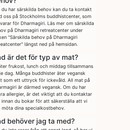
ehov?
du har särskilda behov kan du ta kontakt
 oss på Stockholms buddhistcenter, som
varar för Dharmagiri. Läs mer om särskilda
ov på Dharmagiri retreatcenter under
ken "Särskilda behov på Dharmagiri
reatcenter" längst ned på hemsidan.
d är det för typ av mat?
äter frukost, lunch och middag tillsammans
je dag. Många buddhister äter vegansk
t som ett uttryck för ickevåld. All mat på
rmagiri är därmed vegansk. Om du har
ra allergier, är det viktigt att du kontaktar
 innan du bokar för att säkerställa att vi
 möta dina specialkostbehov.
d behöver jag ta med?