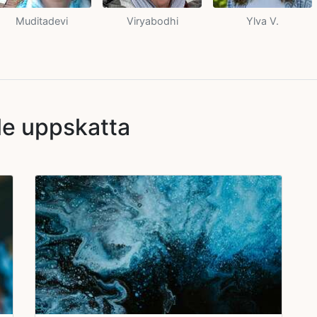
Muditadevi
Viryabodhi
Ylva V.
le uppskatta