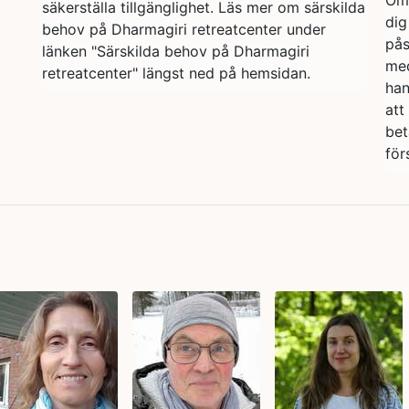
Om 
säkerställa tillgänglighet. Läs mer om särskilda
dig
behov på Dharmagiri retreatcenter under
pås
länken "Särskilda behov på Dharmagiri
med
retreatcenter" längst ned på hemsidan.
han
att
bet
för