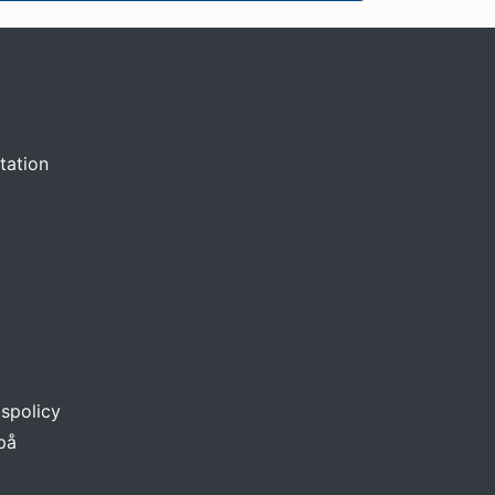
tation
tspolicy
 på